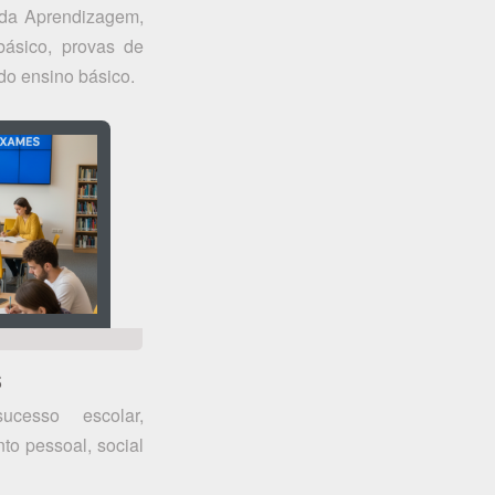
 da Aprendizagem,
básico, provas de
do ensino básico.
S
cesso escolar,
to pessoal, social