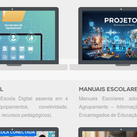
AL
MANUAIS ESCOLAR
Escola Digital assenta em 4
Manuais Escolares ad
uipamentos, conetividade,
Agrupamento – Informaç
 recursos pedagógicos).
Encarregados de Educaçã