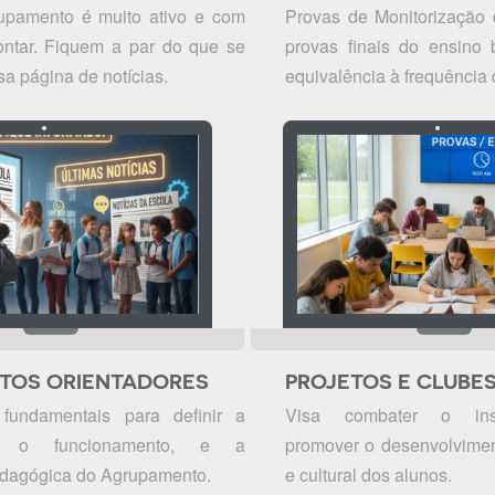
upamento é muito ativo e com
Provas de Monitorização
ontar. Fiquem a par do que se
provas finais do ensino 
a página de notícias.
equivalência à frequência 
TOS ORIENTADORES
PROJETOS E CLUBE
fundamentais para definir a
Visa combater o insu
o, o funcionamento, e a
promover o desenvolvimen
edagógica do Agrupamento.
e cultural dos alunos.