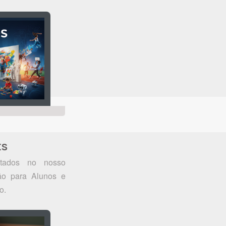
ES
otados no nosso
ão para Alunos e
o.