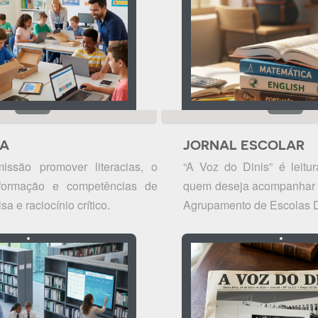
CA
JORNAL ESCOLAR
ssão promover literacias, o
“A Voz do Dinis” é leitur
formação e competências de
quem deseja acompanhar d
sa e raciocínio crítico.
Agrupamento de Escolas D