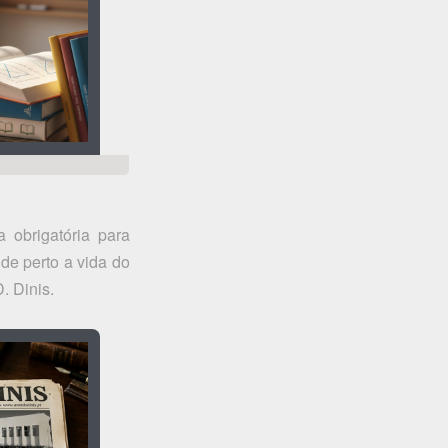
a obrigatória para
e perto a vida do
. Dinis.