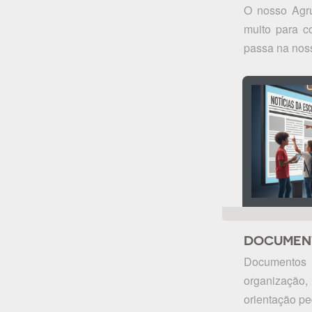
O nosso Agr
muito para c
passa na noss
DOCUMEN
Documentos 
organizaçã
orientação p