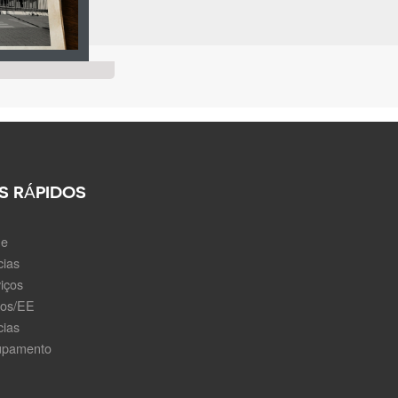
S RÁPIDOS
e
cias
iços
nos/EE
cias
upamento