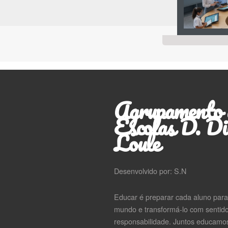
Agrupamento 
Escolas D. Di
Loule
Desenvolvido por: S.N
Educar é preparar cada aluno par
mundo e transformá-lo com sentido 
responsabilidade. Juntos educamos