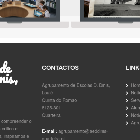
de
CONTACTOS
LINK
nis,
Agrupamento de Escolas D. Dinis,
Hom
Loulé
Notí
Quinta do Romão
Serv
8125-301
Alu
Quarteira
Notí
a compreender o
Agr
crítico e
agrupamento@aeddinis-
E-mail:
, inspiramos e
quarteira.pt