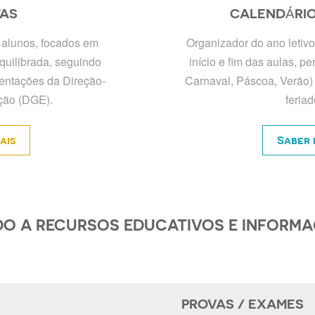
AS
CALENDÁRI
 alunos, focados em
Organizador do ano letivo
quilibrada, seguindo
início e fim das aulas, pe
ientações da Direção-
Carnaval, Páscoa, Verão) 
ção (DGE).
feriad
ais
Saber 
DO A RECURSOS EDUCATIVOS E INFORM
PROVAS / EXAMES