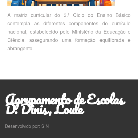
A matriz curricular do 3.º Ciclo do Ensino Básico
contempla as diferentes componentes do currículo
nacional, estabelecido pelo Ministério da Educação e
Ciência, assegurando uma formação equilibrada e
abrangente.
Agrupamento de Escolas
D. Dinis, Loule
Desenvolvido por: S.N