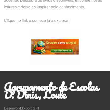
docente. Descubra os livros disponíveis, encontre novas
leituras e deixe-se inspirar pelo conhecimento.
Clique no link e comece já a explorar!
Agrupamento de Escolas
D. Dinis, Loule
Desenvolvido por: S.N