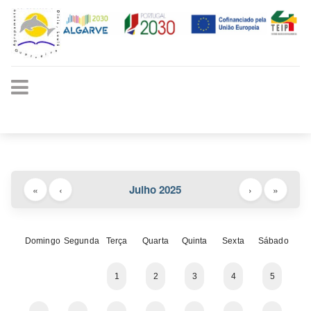
Julho 2025
«
‹
›
»
Domingo
Segunda
Terça
Quarta
Quinta
Sexta
Sábado
1
2
3
4
5