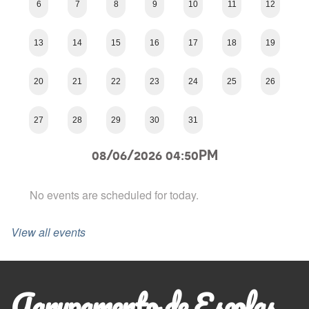
6
7
8
9
10
11
12
13
14
15
16
17
18
19
20
21
22
23
24
25
26
27
28
29
30
31
08/06/2026 04:50PM
No events are scheduled for today.
View all events
Agrupamento de Escolas