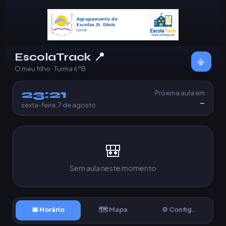
EscolaTrack 📍
📳
O meu filho · Turma 6ºB
23:21
Próxima aula em
–
sexta-feira, 7 de agosto
🎒
Sem aula neste momento
📅 Horário
🗺️ Mapa
⚙️ Config.